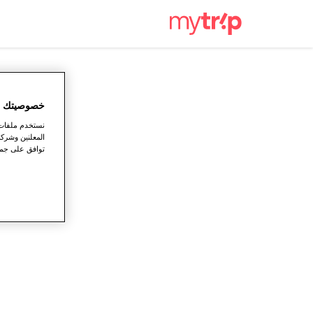
خصوصيتك ته
نستخدم ملفات ت
المعلنين وشركا
توافق على جميع